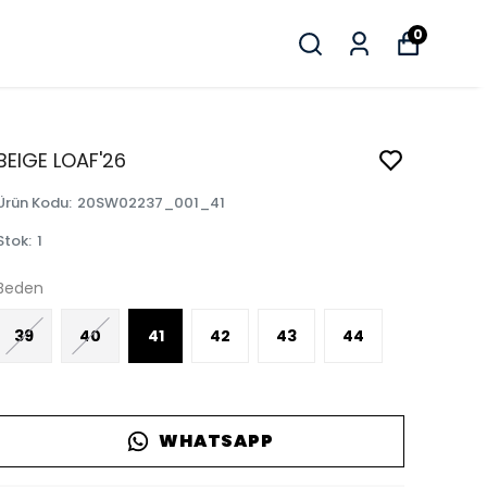
0
BEIGE LOAF'26
Ürün Kodu
:
20SW02237_001_41
Stok
:
1
Beden
39
40
41
42
43
44
WHATSAPP