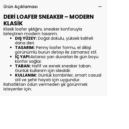
Ürün Açıklaması
DERİ LOAFER SNEAKER – MODERN
KLASİK
Klasik loafer şıklığını, sneaker konforuyla
birleştiren modern tasarım.
DIŞ YÜZEY:
Doğal dokulu, yüksek kaliteli
dana deri.
TASARIM:
Penny loafer formu, el dikişi
görünümlü burun detayı ile zamansız stil.
İÇ YAPI:
Astarsız yan duvarları ile gün boyu
konfor sağlar.
TABAN:
Hafif ve esnek sneaker taban.
Günlük kullanım için idealdir.
KULLANIM:
Günlük kombinler, smart casual
stil ve şehir hayatı için uygundur.
Rahatlıktan ödün vermeden şık görünmek
isteyenler için.