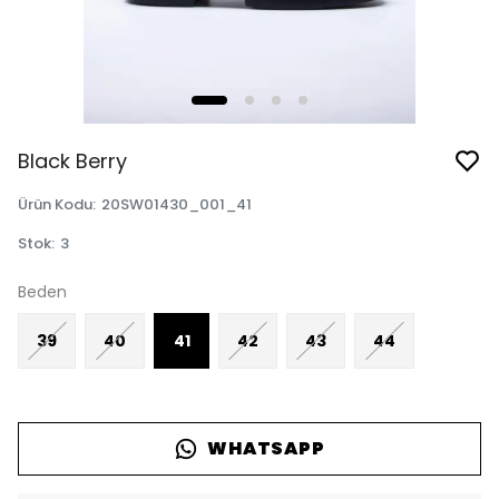
Black Berry
Ürün Kodu
:
20SW01430_001_41
Stok
:
3
Beden
39
40
41
42
43
44
WHATSAPP