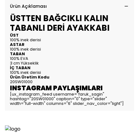
Ürün Açıklaması
ÜSTTEN BAĞCIKLI KALIN
TABANLI DERİ AYAKKABI
ÜST
100% inek derisi
ASTAR
100% inek derisi
TABAN
100% EVA
3 cm Yükseklik
İÇ TABAN
100% inek derisi
Ürün Üretim Kodu
20SW01000
INSTAGRAM PAYLAŞIMLARI
[ux_instagram_feed username="faruk_sagin"
hashtag="20SW01000" caption="0" type="slider"
width="full-width" columns="6" slider_nav_color="light"]