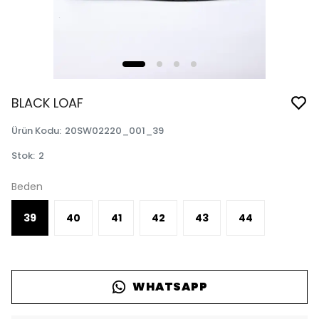
BLACK LOAF
Ürün Kodu
:
20SW02220_001_39
Stok
:
2
Beden
39
40
41
42
43
44
WHATSAPP