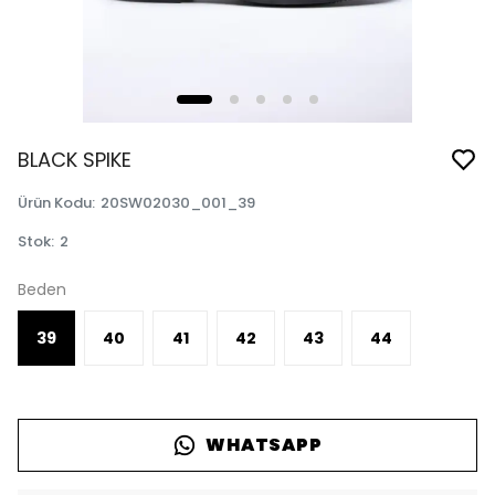
BLACK SPIKE
Ürün Kodu
:
20SW02030_001_39
Stok
:
2
Beden
39
40
41
42
43
44
WHATSAPP