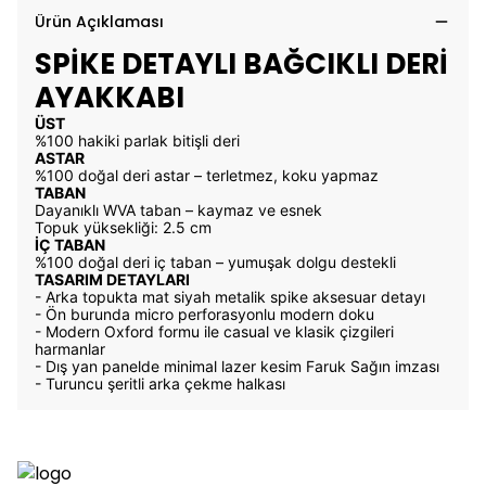
Ürün Açıklaması
SPİKE DETAYLI BAĞCIKLI DERİ
AYAKKABI
ÜST
%100 hakiki parlak bitişli deri
ASTAR
%100 doğal deri astar – terletmez, koku yapmaz
TABAN
Dayanıklı WVA taban – kaymaz ve esnek
Topuk yüksekliği: 2.5 cm
İÇ TABAN
%100 doğal deri iç taban – yumuşak dolgu destekli
TASARIM DETAYLARI
- Arka topukta mat siyah metalik spike aksesuar detayı
- Ön burunda micro perforasyonlu modern doku
- Modern Oxford formu ile casual ve klasik çizgileri
harmanlar
- Dış yan panelde minimal lazer kesim Faruk Sağın imzası
- Turuncu şeritli arka çekme halkası