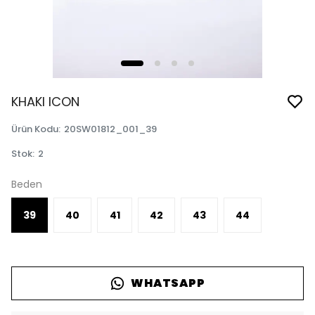
KHAKI ICON
Ürün Kodu
:
20SW01812_001_39
Stok
:
2
Beden
39
40
41
42
43
44
WHATSAPP