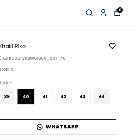
0
Khaki Riko
Ürün Kodu
:
20SW01500_001_40
Stok
:
0
Beden
39
40
41
42
43
44
WHATSAPP