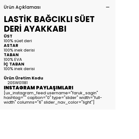
Ürün Açıklaması
LASTİK BAĞCIKLI SÜET
DERİ AYAKKABI
ÜST
100% süet deri
ASTAR
100% inek derisi
TABAN
100% EVA
İÇ TABAN
100% inek derisi
Ürün Üretim Kodu
20SW01181
INSTAGRAM PAYLAŞIMLARI
[ux_instagram_feed username="faruk_sagin"
hashtag="" caption="0" type="slider" width="full-
width" columns="6" slider_nav_color="light"]