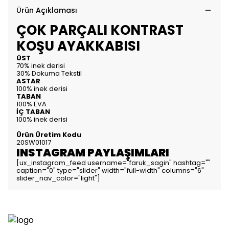
Ürün Açıklaması
ÇOK PARÇALI KONTRAST
KOŞU AYAKKABISI
ÜST
70% inek derisi
30% Dokuma Tekstil
ASTAR
100% inek derisi
TABAN
100% EVA
İÇ TABAN
100% inek derisi
Ürün Üretim Kodu
20SW01017
INSTAGRAM PAYLAŞIMLARI
[ux_instagram_feed username="faruk_sagin" hashtag=""
caption="0" type="slider" width="full-width" columns="6"
slider_nav_color="light"]