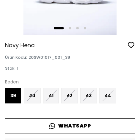
Navy Hena
Ürün Kodu
:
20SW01017_001_39
Stok
:
1
Beden
39
40
41
42
43
44
WHATSAPP