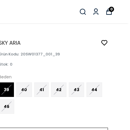
0
SKY ARIA
Ürün Kodu
:
20SW01377_001_39
Stok
:
0
Beden
39
40
41
42
43
44
45