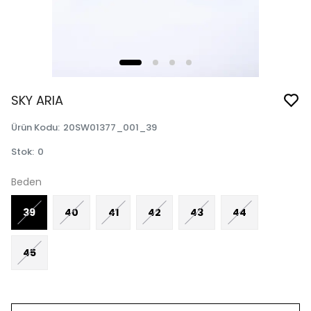
SKY ARIA
Ürün Kodu
:
20SW01377_001_39
Stok
:
0
Beden
39
40
41
42
43
44
45