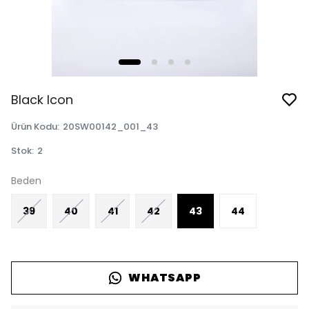
Black Icon
Ürün Kodu
:
20SW00142_001_43
Stok
:
2
Beden
39
40
41
42
43
44
WHATSAPP