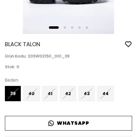
BLACK TALON
Ürün Kodu
:
20SW02150_001_39
Stok
:
0
Beden
39
40
41
42
43
44
WHATSAPP