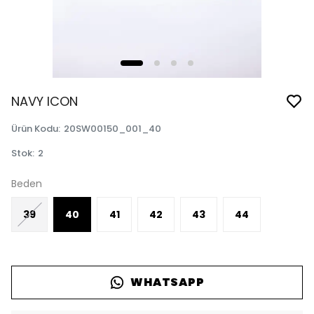
NAVY ICON
Ürün Kodu
:
20SW00150_001_40
Stok
:
2
Beden
39
40
41
42
43
44
WHATSAPP