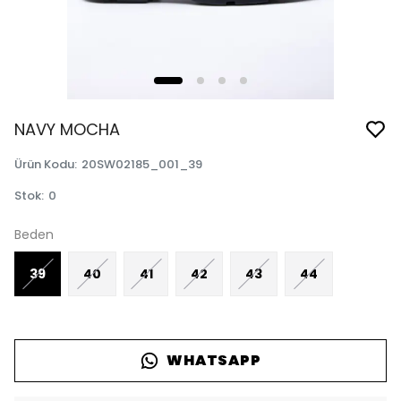
NAVY MOCHA
Ürün Kodu
:
20SW02185_001_39
Stok
:
0
Beden
39
40
41
42
43
44
WHATSAPP