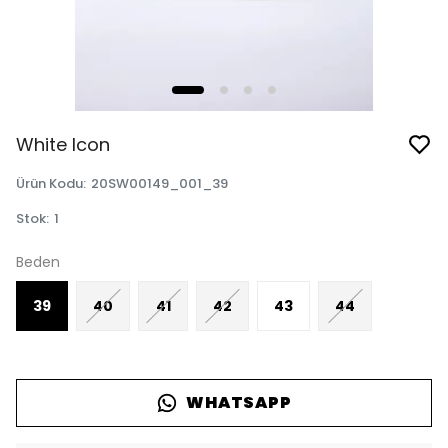
White Icon
Ürün Kodu
:
20SW00149_001_39
Stok
:
1
Beden
39
40
41
42
43
44
WHATSAPP